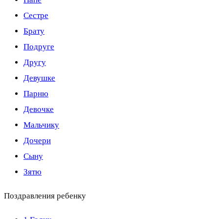
Сестре
Брату
Подруге
Другу
Девушке
Парню
Девочке
Мальчику
Дочери
Сыну
Зятю
Поздравления ребенку