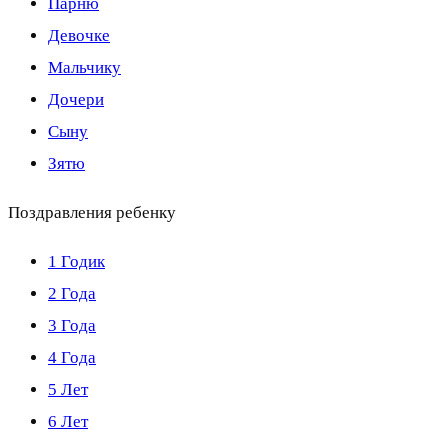
Парню
Девочке
Мальчику
Дочери
Сыну
Зятю
Поздравления ребенку
1 Годик
2 Года
3 Года
4 Года
5 Лет
6 Лет