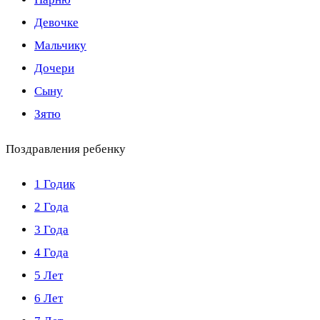
Девочке
Мальчику
Дочери
Сыну
Зятю
Поздравления ребенку
1 Годик
2 Года
3 Года
4 Года
5 Лет
6 Лет