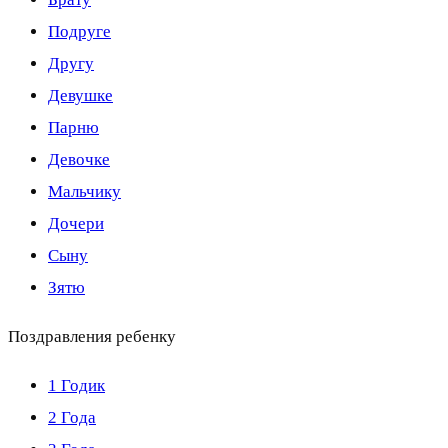
Подруге
Другу
Девушке
Парню
Девочке
Мальчику
Дочери
Сыну
Зятю
Поздравления ребенку
1 Годик
2 Года