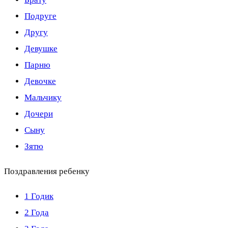
Подруге
Другу
Девушке
Парню
Девочке
Мальчику
Дочери
Сыну
Зятю
Поздравления ребенку
1 Годик
2 Года