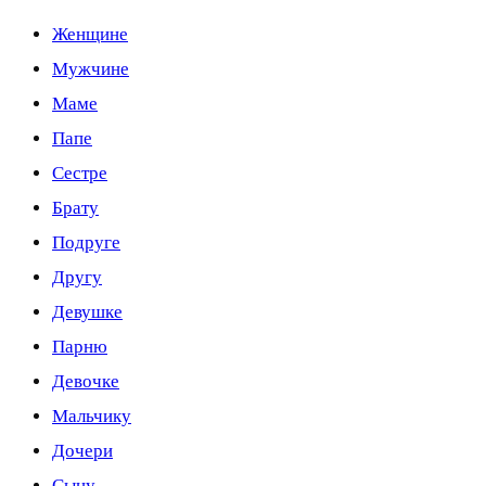
Женщине
Мужчине
Маме
Папе
Сестре
Брату
Подруге
Другу
Девушке
Парню
Девочке
Мальчику
Дочери
Сыну