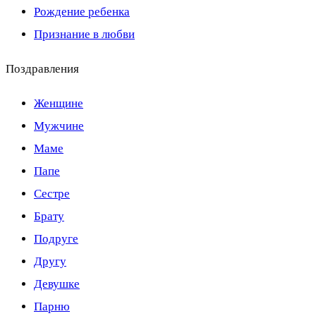
Рождение ребенка
Признание в любви
Поздравления
Женщине
Мужчине
Маме
Папе
Сестре
Брату
Подруге
Другу
Девушке
Парню