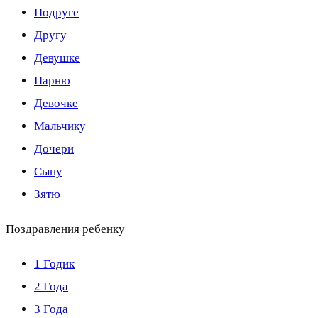
Подруге
Другу
Девушке
Парню
Девочке
Мальчику
Дочери
Сыну
Зятю
Поздравления ребенку
1 Годик
2 Года
3 Года