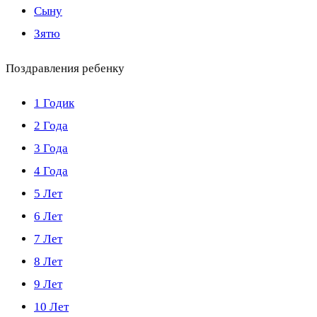
Сыну
Зятю
Поздравления ребенку
1 Годик
2 Года
3 Года
4 Года
5 Лет
6 Лет
7 Лет
8 Лет
9 Лет
10 Лет