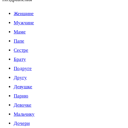
Женщине
Мужчине
Маме
Папе
Сестре
Брату
Подруге
Другу
Девушке
Парню
Девочке
Мальчику
Дочери