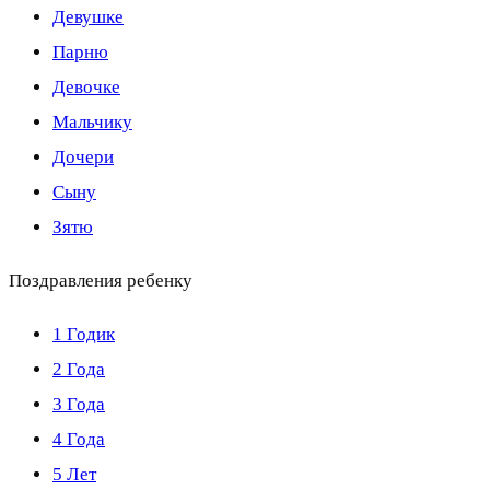
Девушке
Парню
Девочке
Мальчику
Дочери
Сыну
Зятю
Поздравления ребенку
1 Годик
2 Года
3 Года
4 Года
5 Лет