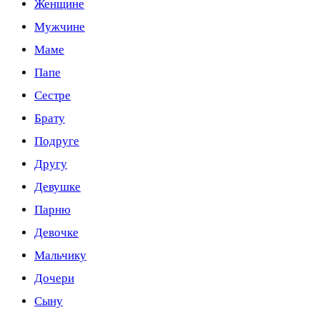
Женщине
Мужчине
Маме
Папе
Сестре
Брату
Подруге
Другу
Девушке
Парню
Девочке
Мальчику
Дочери
Сыну