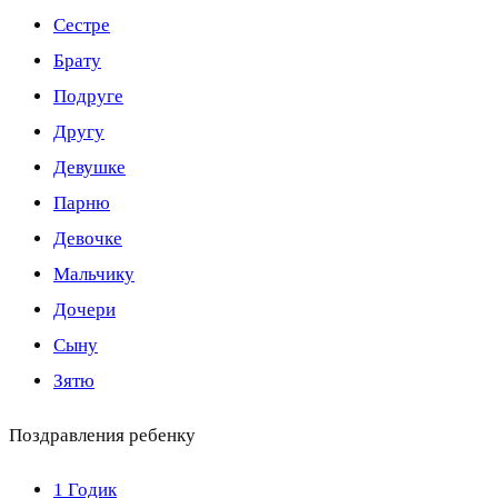
Сестре
Брату
Подруге
Другу
Девушке
Парню
Девочке
Мальчику
Дочери
Сыну
Зятю
Поздравления ребенку
1 Годик