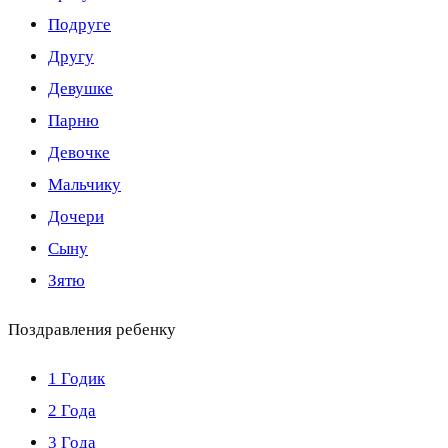
Подруге
Другу
Девушке
Парню
Девочке
Мальчику
Дочери
Сыну
Зятю
Поздравления ребенку
1 Годик
2 Года
3 Года