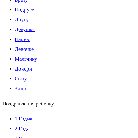
Подруге
Другу
Девушке
Парню
Девочке
Мальчику
Дочери
Сыну
Зятю
Поздравления ребенку
1 Годик
2 Года