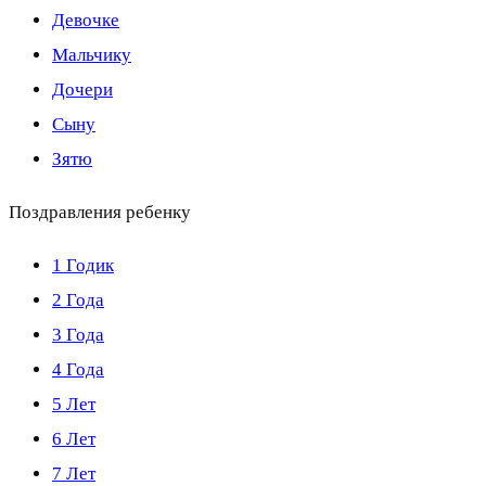
Девочке
Мальчику
Дочери
Сыну
Зятю
Поздравления ребенку
1 Годик
2 Года
3 Года
4 Года
5 Лет
6 Лет
7 Лет