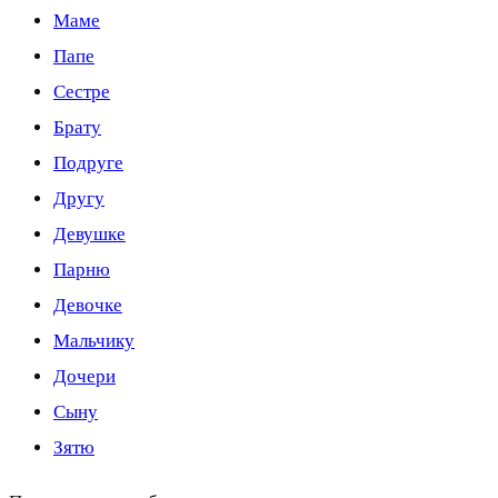
Маме
Папе
Сестре
Брату
Подруге
Другу
Девушке
Парню
Девочке
Мальчику
Дочери
Сыну
Зятю