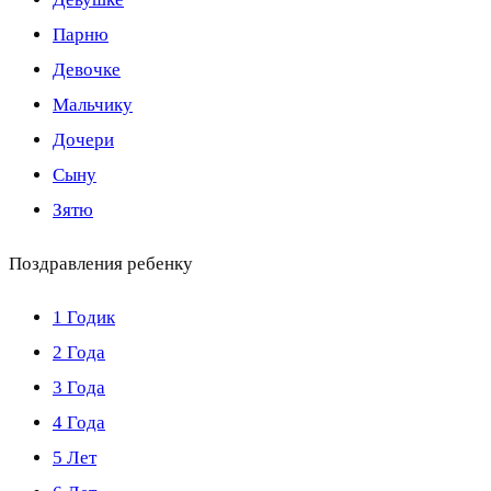
Парню
Девочке
Мальчику
Дочери
Сыну
Зятю
Поздравления ребенку
1 Годик
2 Года
3 Года
4 Года
5 Лет