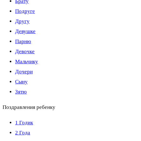
Брату
Подруге
Другу
Девушке
Парню
Девочке
Мальчику
Дочери
Сыну
Зятю
Поздравления ребенку
1 Годик
2 Года