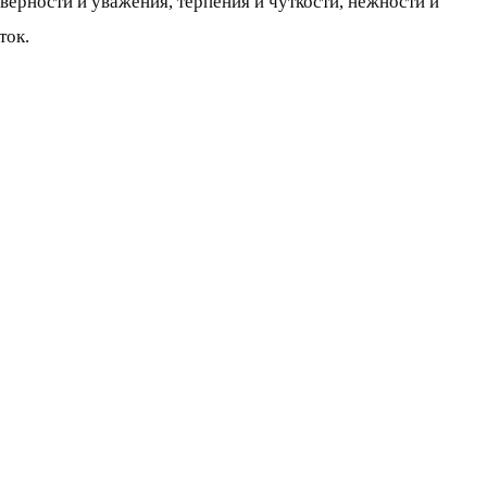
 верности и уважения, терпения и чуткости, нежности и
ток.