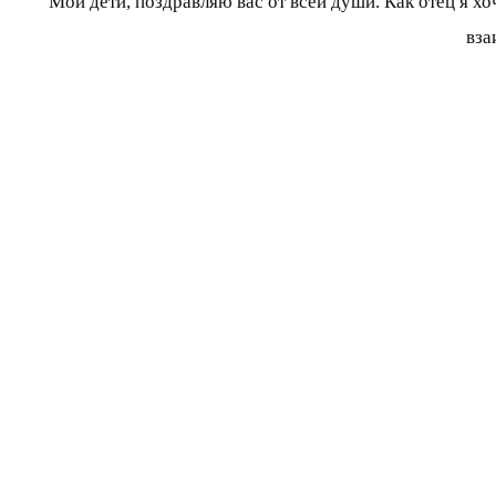
Мои дети, поздравляю вас от всей души. Как отец я хо
вза