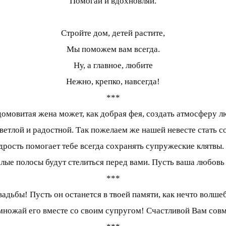
Помогай и вдохновляй.
Стройте дом, детей растите,
Мы поможем вам всегда.
Ну, а главное, любите
Нежно, крепко, навсегда!
***
домовитая жена может, как добрая фея, создать атмосферу л
ветлой и радостной. Так пожелаем же нашей невесте стать с
рость помогает тебе всегда сохранять супружеские клятвы. 
елые полосы будут стелиться перед вами. Пусть ваша любовь 
***
дьбы! Пусть он останется в твоей памяти, как нечто волшебн
умножай его вместе со своим супругом! Счастливой Вам сов