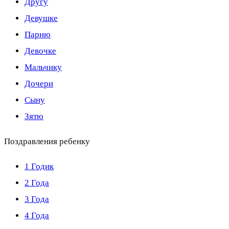
Другу
Девушке
Парню
Девочке
Мальчику
Дочери
Сыну
Зятю
Поздравления ребенку
1 Годик
2 Года
3 Года
4 Года