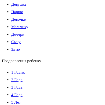
Девушке
Парню
Девочке
Мальчику
Дочери
Сыну
Зятю
Поздравления ребенку
1 Годик
2 Года
3 Года
4 Года
5 Лет