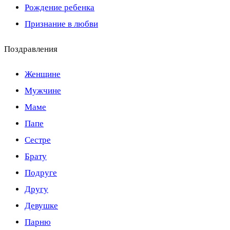
Рождение ребенка
Признание в любви
Поздравления
Женщине
Мужчине
Маме
Папе
Сестре
Брату
Подруге
Другу
Девушке
Парню