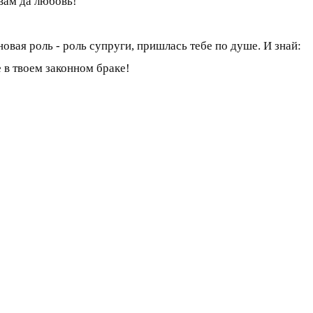
вам да любовь!
вая роль - роль супруги, пришлась тебе по душе. И знай:
е в твоем законном браке!