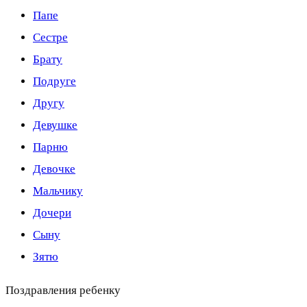
Папе
Сестре
Брату
Подруге
Другу
Девушке
Парню
Девочке
Мальчику
Дочери
Сыну
Зятю
Поздравления ребенку