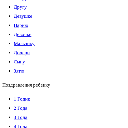
Другу
Девушке
Парню
Девочке
Мальчику
Дочери
Сыну
Зятю
Поздравления ребенку
1 Годик
2 Года
3 Года
4 Года