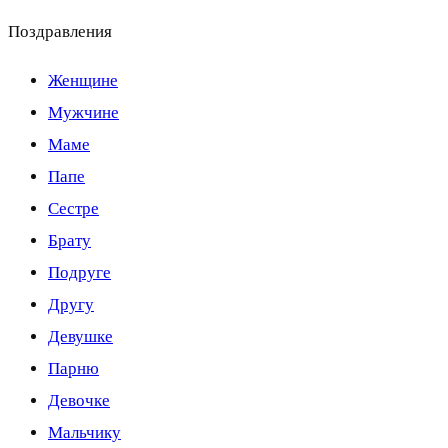
Поздравления
Женщине
Мужчине
Маме
Папе
Сестре
Брату
Подруге
Другу
Девушке
Парню
Девочке
Мальчику