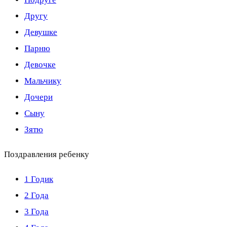
Другу
Девушке
Парню
Девочке
Мальчику
Дочери
Сыну
Зятю
Поздравления ребенку
1 Годик
2 Года
3 Года