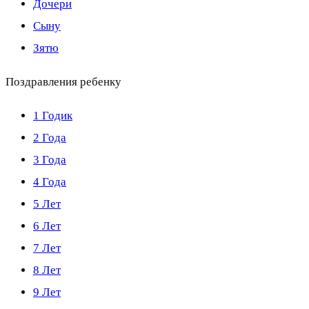
Дочери
Сыну
Зятю
Поздравления ребенку
1 Годик
2 Года
3 Года
4 Года
5 Лет
6 Лет
7 Лет
8 Лет
9 Лет