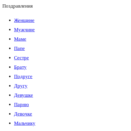
Поздравления
Женщине
Мужчине
Маме
Папе
Сестре
Брату
Подруге
Другу
Девушке
Парню
Девочке
Мальчику