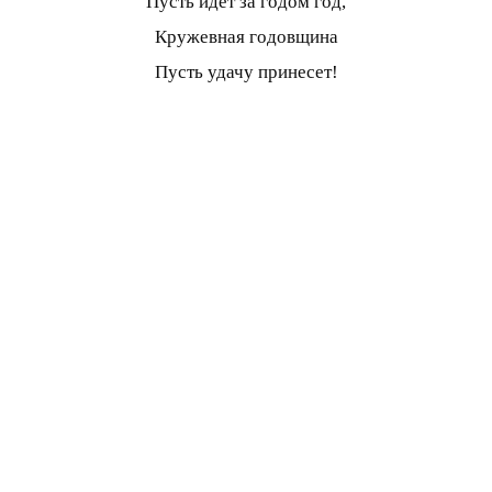
Пусть идет за годом год,
Кружевная годовщина
Пусть удачу принесет!