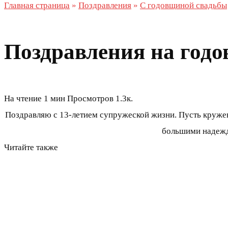
Главная страница
»
Поздравления
»
С годовщиной свадьбы
Поздравления на годо
На чтение
1 мин
Просмотров
1.3к.
Поздравляю с 13-летием супружеской жизни. Пусть круже
большими надежд
Читайте также