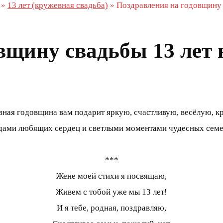
»
13 лет (кружевная свадьба)
»
Поздравления на годовщину 
вщину свадьбы 13 лет 
вная годовщина вам подарит яркую, счастливую, весёлую, 
ами любящих сердец и светлыми моментами чудесных семе
***
Жене моей стихи я посвящаю,
Живем с тобой уже мы 13 лет!
И я тебе, родная, поздравляю,