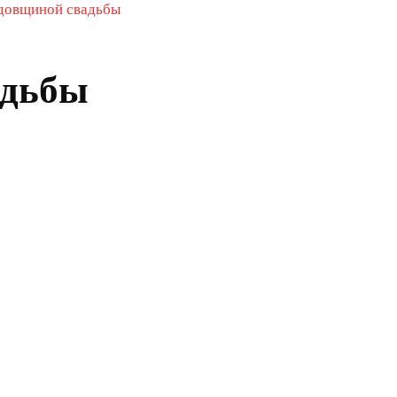
одовщиной свадьбы
адьбы