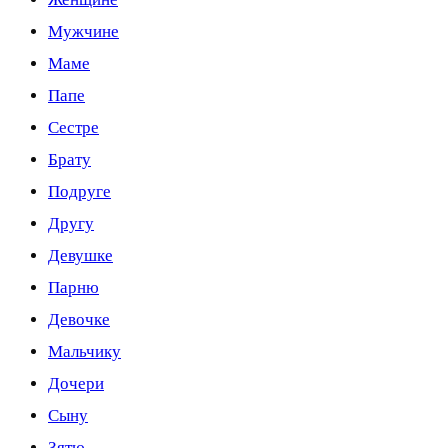
Мужчине
Маме
Папе
Сестре
Брату
Подруге
Другу
Девушке
Парню
Девочке
Мальчику
Дочери
Сыну
Зятю