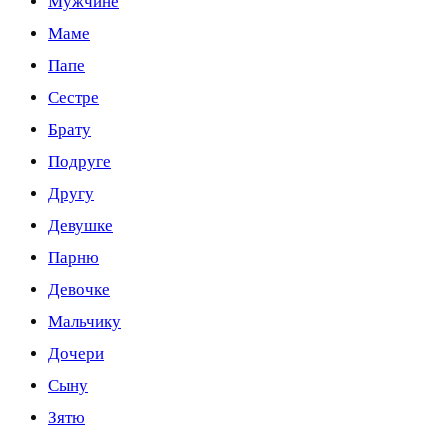
Мужчине
Маме
Папе
Сестре
Брату
Подруге
Другу
Девушке
Парню
Девочке
Мальчику
Дочери
Сыну
Зятю