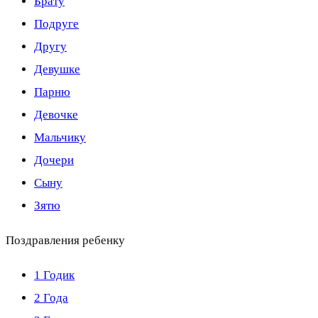
Брату
Подруге
Другу
Девушке
Парню
Девочке
Мальчику
Дочери
Сыну
Зятю
Поздравления ребенку
1 Годик
2 Года