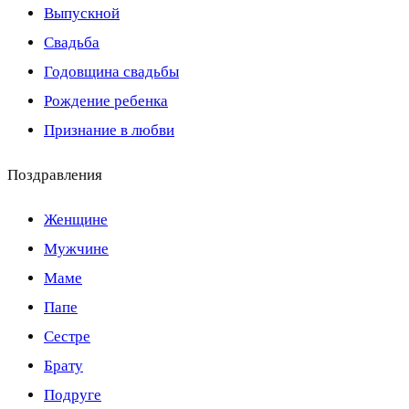
Выпускной
Свадьба
Годовщина свадьбы
Рождение ребенка
Признание в любви
Поздравления
Женщине
Мужчине
Маме
Папе
Сестре
Брату
Подруге