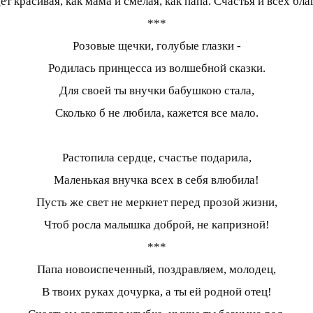
ет красивая, как мама и смелая, как папа. Счастья и всех бл
***
Розовые щечки, голубые глазки -
Родилась принцесса из волшебной сказки.
Для своей ты внучки бабушкою стала,
Сколько б не любила, кажется все мало.
Растопила сердце, счастье подарила,
Маленькая внучка всех в себя влюбила!
Пусть же свет не меркнет перед прозой жизни,
Чтоб росла малышка доброй, не капризной!
***
Папа новоиспеченный, поздравляем, молодец,
В твоих руках дочурка, а ты ей родной отец!