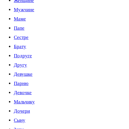
Женщине
Мужчине
Маме
Папе
Сестре
Брату
Подруге
Другу
Девушке
Парню
Девочке
Мальчику
Дочери
Сыну