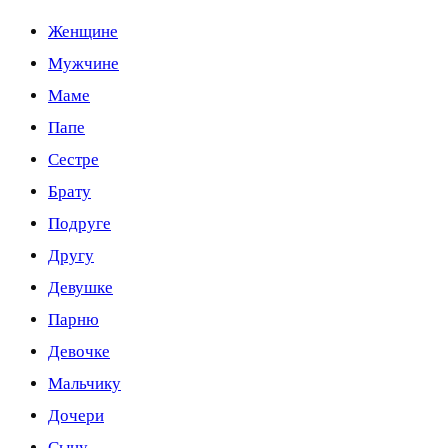
Женщине
Мужчине
Маме
Папе
Сестре
Брату
Подруге
Другу
Девушке
Парню
Девочке
Мальчику
Дочери
Сыну