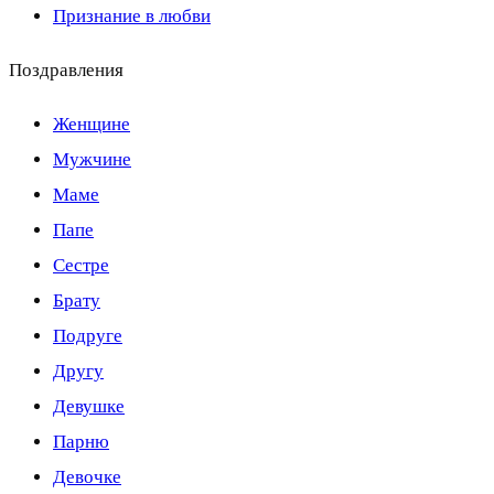
Признание в любви
Поздравления
Женщине
Мужчине
Маме
Папе
Сестре
Брату
Подруге
Другу
Девушке
Парню
Девочке