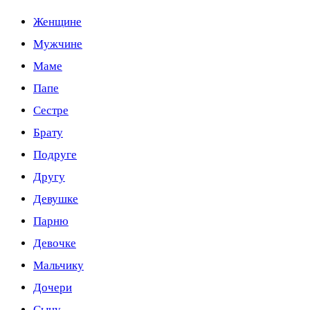
Женщине
Мужчине
Маме
Папе
Сестре
Брату
Подруге
Другу
Девушке
Парню
Девочке
Мальчику
Дочери
Сыну