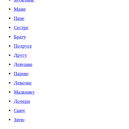
Маме
Папе
Сестре
Брату
Подруге
Другу
Девушке
Парню
Девочке
Мальчику
Дочери
Сыну
Зятю