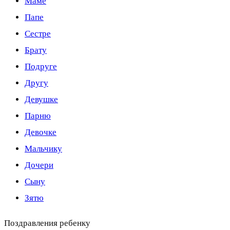
Маме
Папе
Сестре
Брату
Подруге
Другу
Девушке
Парню
Девочке
Мальчику
Дочери
Сыну
Зятю
Поздравления ребенку