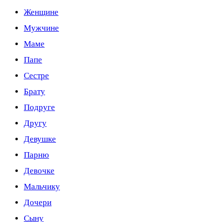
Женщине
Мужчине
Маме
Папе
Сестре
Брату
Подруге
Другу
Девушке
Парню
Девочке
Мальчику
Дочери
Сыну