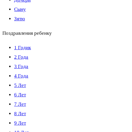
Сыну
Зятю
Поздравления ребенку
1 Годик
2 Года
3 Года
4 Года
5 Лет
6 Лет
7 Лет
8 Лет
9 Лет