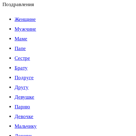
Поздравления
Женщине
Мужчине
Маме
Папе
Сестре
Брату
Подруге
Другу
Девушке
Парню
Девочке
Мальчику
Дочери