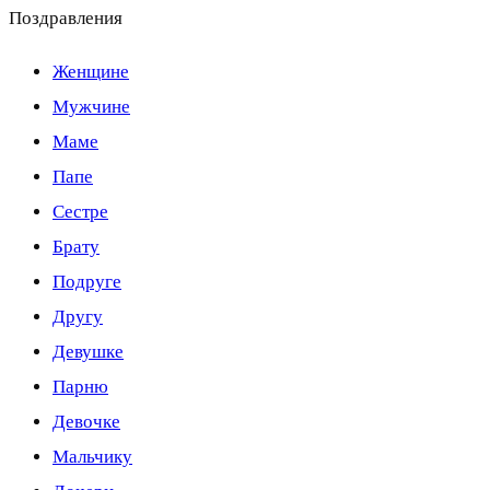
Поздравления
Женщине
Мужчине
Маме
Папе
Сестре
Брату
Подруге
Другу
Девушке
Парню
Девочке
Мальчику