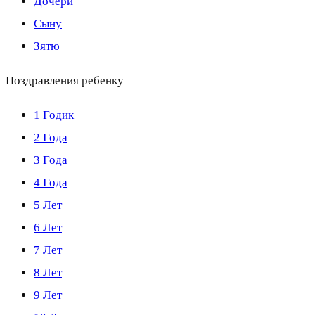
Дочери
Сыну
Зятю
Поздравления ребенку
1 Годик
2 Года
3 Года
4 Года
5 Лет
6 Лет
7 Лет
8 Лет
9 Лет