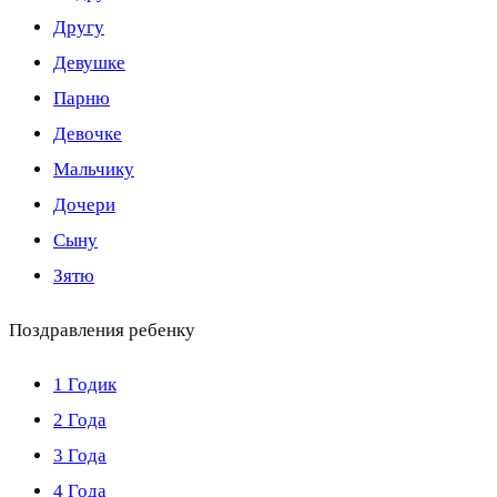
Другу
Девушке
Парню
Девочке
Мальчику
Дочери
Сыну
Зятю
Поздравления ребенку
1 Годик
2 Года
3 Года
4 Года