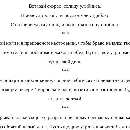
Вставай скорее, солнцу улыбнись.
Я знаю, дорогой, ты послан мне судьбою,
С волнением жду ночь, и быть опять хочу с тобою.
***
ой ноги и в прекрасном настроении, чтобы браво начался т
оптимизма и непобедимой жажды побед. Пусть твоё утро име
пусть твой день.
***
ны подарить вдохновение, согреть тебя в самый ненастный д
стоящем вечере. Творческие идеи, позитивное настроение буд
если ты далеко!
***
крывай глазки скорее и разреши нежному солнышку приласкать
з объятий целый день. Пусть щедрое утро заправит тебя до 