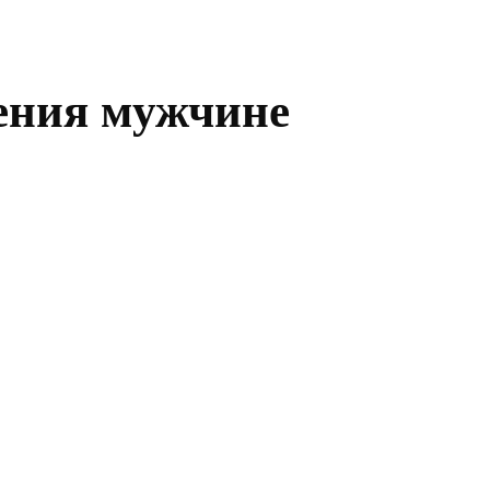
е
оения мужчине