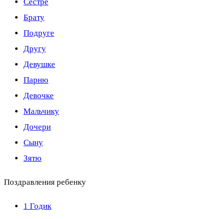
Сестре
Брату
Подруге
Другу
Девушке
Парню
Девочке
Мальчику
Дочери
Сыну
Зятю
Поздравления ребенку
1 Годик