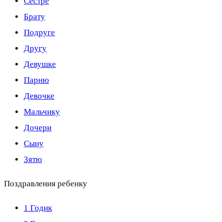
Сестре
Брату
Подруге
Другу
Девушке
Парню
Девочке
Мальчику
Дочери
Сыну
Зятю
Поздравления ребенку
1 Годик