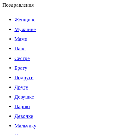
Поздравления
Женщине
Мужчине
Маме
Папе
Сестре
Брату
Подруге
Другу
Девушке
Парню
Девочке
Мальчику