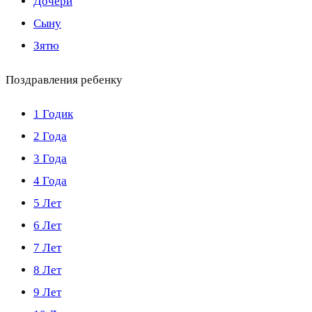
Дочери
Сыну
Зятю
Поздравления ребенку
1 Годик
2 Года
3 Года
4 Года
5 Лет
6 Лет
7 Лет
8 Лет
9 Лет