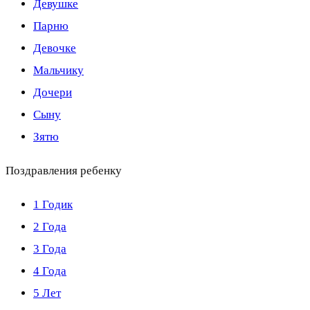
Девушке
Парню
Девочке
Мальчику
Дочери
Сыну
Зятю
Поздравления ребенку
1 Годик
2 Года
3 Года
4 Года
5 Лет