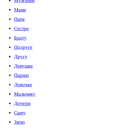
Мужчине
Маме
Папе
Сестре
Брату
Подруге
Другу
Девушке
Парню
Девочке
Мальчику
Дочери
Сыну
Зятю