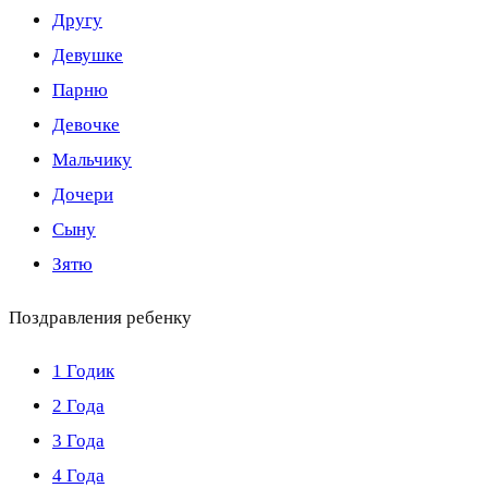
Другу
Девушке
Парню
Девочке
Мальчику
Дочери
Сыну
Зятю
Поздравления ребенку
1 Годик
2 Года
3 Года
4 Года