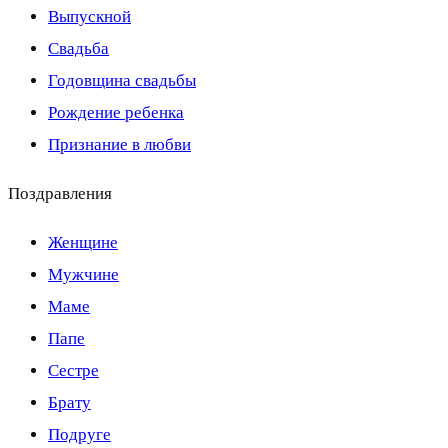
Выпускной
Свадьба
Годовщина свадьбы
Рождение ребенка
Признание в любви
Поздравления
Женщине
Мужчине
Маме
Папе
Сестре
Брату
Подруге